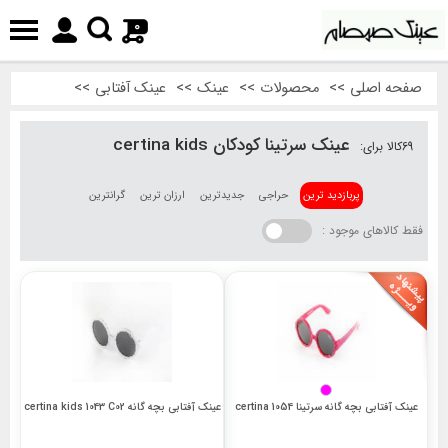
0
صفحه اصلی
>>
محصولات
>>
عینک
>>
عینک آفتابی
>>
عینک سرتینا کودکان certina kids
69
کالا برای:
پربازدید ترین
حراجی
جدیدترین
ارزان ترین
گرانترین
فقط کالاهای موجود :
عینک آفتابی بچه گانه سرتینا 1054 certina
عینک آفتابی بچه گانه certina kids 1043 C02