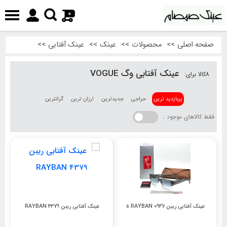
0
صفحه اصلی
>>
محصولات
>>
عینک
>>
عینک آفتابی
>>
عینک آفتابی وگ VOGUE
8
کالا برای:
پربازدید ترین
حراجی
جدیدترین
ارزان ترین
گرانترین
فقط کالاهای موجود :
عینک آفتابی ریبن 0947َ s RAYBAN
عینک آفتابی ریبن 4379 RAYBAN