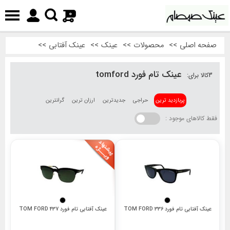
0
صفحه اصلی
>>
محصولات
>>
عینک
>>
عینک آفتابی
>>
عینک تام فورد tomford
3
کالا برای:
پربازدید ترین
حراجی
جدیدترین
ارزان ترین
گرانترین
فقط کالاهای موجود :
عینک آفتابی تام فورد 336 TOM FORD
عینک آفتابی تام فورد 437 TOM FORD