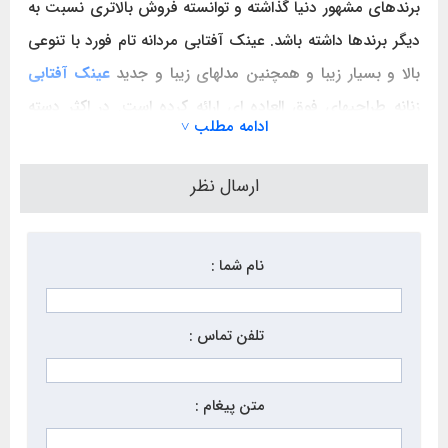
برندهای مشهور دنیا گذاشته و توانسته فروش بالاتری نسبت به
دیگر برندها داشته باشد. عینک آفتابی مردانه تام فورد با تنوعی
بالا و بسیار زیبا و همچنین مدلهای زیبا و جدید
عینک آفتابی
زنانه طراحیهای فوق العاده ای ارائه کرده است. در اکثر دسته
ادامه مطلب ˅
های عینکهای آفتابی تام فورد TOMFORD نشان T بچشم
میخورد.
ارسال نظر
نام شما :
تلفن تماس :
متن پیغام :