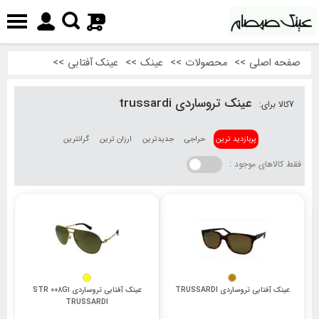
0
صفحه اصلی
>>
محصولات
>>
عینک
>>
عینک آفتابی
>>
عینک تروساردی trussardi
7
کالا برای:
پربازدید ترین
حراجی
جدیدترین
ارزان ترین
گرانترین
فقط کالاهای موجود :
عینک آفتابی تروساردی TRUSSARDI
عینک آفتابی تروساردی STR 008G1
TRUSSARDI