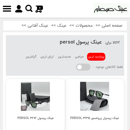
0
صفحه اصلی
>>
محصولات
>>
عینک
>>
عینک آفتابی
>>
عینک پرسول persol
12
کالا برای:
پربازدید ترین
حراجی
جدیدترین
ارزان ترین
گرانترین
فقط کالاهای موجود :
عینک پرسول پروفسور 3235 PERSOL
عینک پرسول 3272 PERSOL