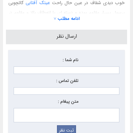
خوب دیدی شفاف در عین حال راحت
عینک آفتابی
کائچویی
پرسول بسیار مقاوم بوده و دسته ای با انعطاف بالا و مقاوم در
ادامه مطلب ˅
مقابل شکستگی میباشد.این برند در قدیم هم از طرفداران بالایی
برخوردار بوده است.
ارسال نظر
نام شما :
تلفن تماس :
متن پیغام :