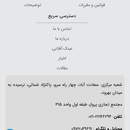
قوانین و مقررات
توضیحات
دسترسی سریع
تماس با ما
درباره ما
عینک آفتابی
اخبار
مقالات
شعبه مرکزی: سعادت آباد، چهار راه سرو، پاکنژاد شمالی، نرسیده به
میدان بهرود،
مجتمع تجاری پرواز، طبقه اول واحد 315
تلفن
: 22146294-021
موبایل و تلگرام
: 09122049691