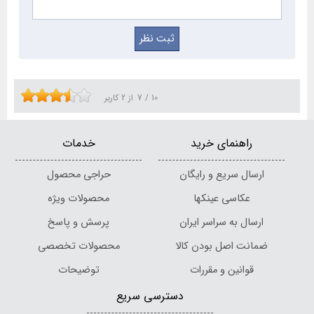
فروش عینک آفتابی و عینک تی شارژ است. با خرید از
این فروشگاه می توانید مطمئن باشید که محصولتان
اصل است همچنین فرصت
خرید آنلاین
برای شما
فراهم خواهد شد.
10
/
7
از
2
کاربر
راهنمای خرید
خدمات
ارسال سریع و رایگان
حراجی محصول
عکاسی عینکها
محصولات ویژه
ارسال به سراسر ایران
پرسش و پاسخ
ضمانت اصل بودن کالا
محصولات تخصصی
قوانین و مقررات
توضیحات
دسترسی سریع