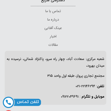
دسترسی سریع
تماس با ما
درباره ما
عینک آفتابی
اخبار
مقالات
شعبه مرکزی: سعادت آباد، چهار راه سرو، پاکنژاد شمالی، نرسیده به
میدان بهرود،
مجتمع تجاری پرواز، طبقه اول واحد 315
تلفن
: 22146294-021
موبایل و تلگرام
: 09122049691