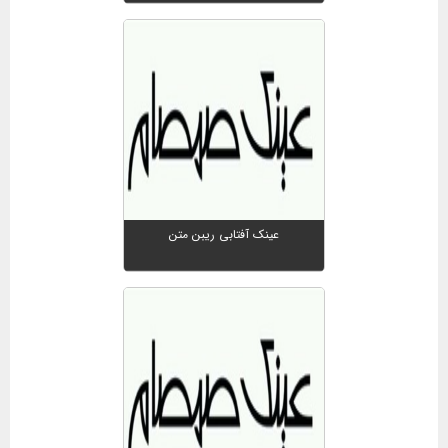
عینک آفتابی ریبن متن