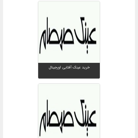
خرید عینک آفتابی اورجینال