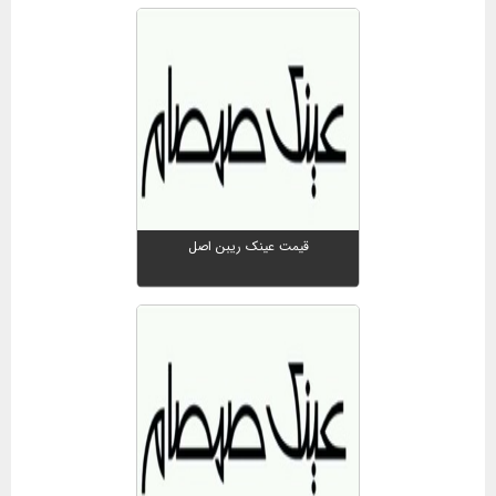
قیمت عینک ریبن اصل