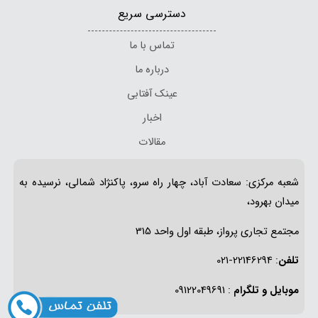
دسترسی سریع
تماس با ما
درباره ما
عینک آفتابی
اخبار
مقالات
شعبه مرکزی: سعادت آباد، چهار راه سرو، پاکنژاد شمالی، نرسیده به
میدان بهرود،
مجتمع تجاری پرواز، طبقه اول واحد 315
تلفن
: 22146294-021
موبایل و تلگرام
: 09122049691