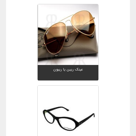
عینک ریبن یا ریبون