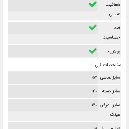
شفافیت
عدسی
ضد
حساسیت
پولاروید
مشخصات فنی
سایز عدسی
52
سایز دسته
140
سایز عرض
120
عینک
اندازه پل
18