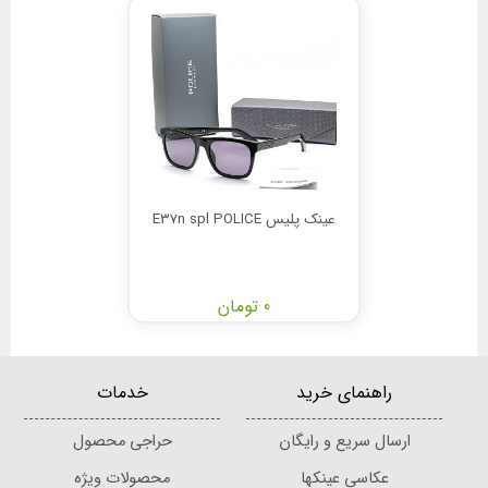
عینک پلیس E37n spl POLICE
0 تومان
راهنمای خرید
خدمات
ارسال سریع و رایگان
حراجی محصول
عکاسی عینکها
محصولات ویژه