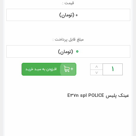
قیمت :
0 (تومان)
مبلغ قابل پرداخت :
0
(تومان)
˄
˅
عینک پلیس E37n spl POLICE