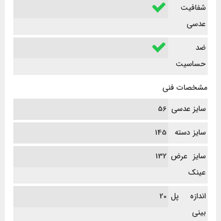
شفافیت
عدسی
ضد
حساسیت
مشخصات فنی
سایز عدسی
56
سایز دسته
145
سایز عرض
132
عینک
اندازه پل
20
بینی