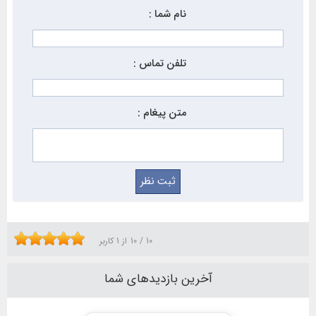
نام شما :
تلفن تماس :
متن پیغام :
10
/
10
از
1
کاربر
آخرین بازدیدهای شما