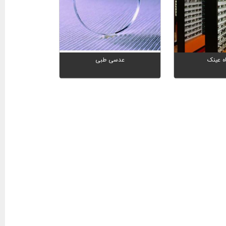
ه عینک
عدسی طبی