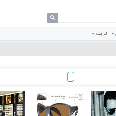
لنز چشم
1